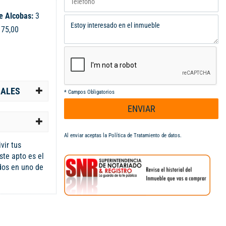
e Alcobas:
3
:
75,00
IALES
*
Campos Obligatorios
ENVIAR
Al enviar aceptas la
Política de Tratamiento de datos
.
vir tus
te apto es el
idos en uno de
illa, sus 3
abores,cocina
d te brindará
 además de
as,