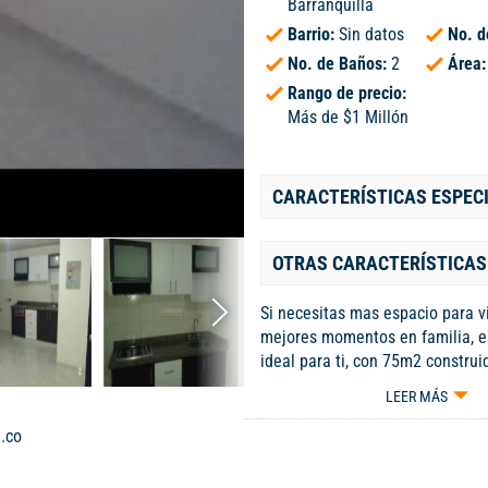
Barranquilla
Barrio:
Sin datos
No. d
No. de Baños:
2
Área
Rango de precio:
Más de $1 Millón
CARACTERÍSTICAS ESPEC
OTRAS CARACTERÍSTICAS
Si necesitas mas espacio para vi
mejores momentos en familia, es
ideal para ti, con 75m2 constru
los mejores sectores de barranqu
LEER MÁS
habitaciones, 2 baños,area de l
integral equipada, esta propieda
.co
toda la comodidad que buscas,
estar rodeada de parques, iglesi