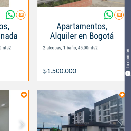
os,
Apartamentos,
anada
Alquiler en Bogotá
00mts2
2 alcobas, 1 baño, 45,00mts2
Tu opinión
$1.500.000