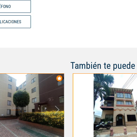
restaurantes y todas las comod
ÉFONO
barrio los andes, ademas el con
con antejardin, parqueadero cub
BLICACIONES
infantil, No pierdas esta maravil
oportunidad para brindarle a tu 
espacio y el confort que se mer
interno: 92608
También te puede 