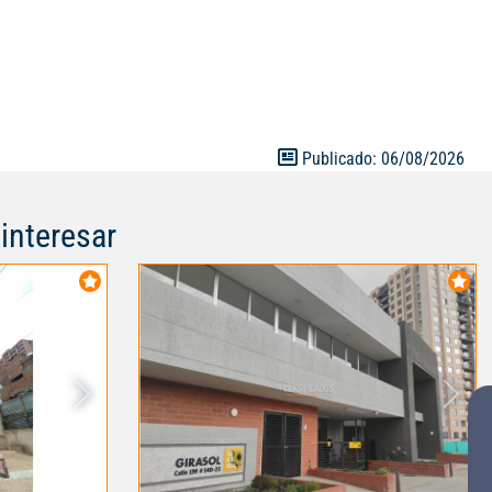
idades del
junto cuenta
ierto,parque
losa
familia el
ecen. Código
Publicado: 06/08/2026
interesar