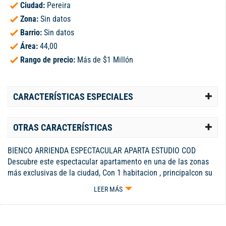
Ciudad:
Pereira
Zona:
Sin datos
Barrio:
Sin datos
Área:
44,00
Rango de precio:
Más de $1 Millón
CARACTERÍSTICAS ESPECIALES
OTRAS CARACTERÍSTICAS
BIENCO ARRIENDA ESPECTACULAR APARTA ESTUDIO COD
Descubre este espectacular apartamento en una de las zonas
más exclusivas de la ciudad, Con 1 habitacion , principalcon su
baño privado, 1 baño social, zona de ropas independiente,
LEER MÁS
cocina equipada y un espectacular espacio de sala comedor,
adicional de un cuarto util y parqueadero privado. Con 45
metros cuadrados, cada rincón ha sido cuidadosamente