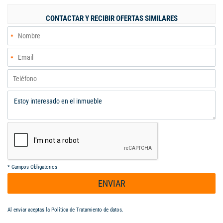
diseñado para brindar comodidad y elegancia. El parqueadero
privado garantiza la seguridad de tu vehículo. No pierdas la
CONTACTAR Y RECIBIR OFERTAS SIMILARES
oportunidad de vivir en este lugar único que te brindará
tranquilidad y confort. ¡Haz de esta casa tu nuevo hogar! PARA
MAYOR INFORMACION COMUNICATE AL 318 670 1905. Código
interno: A126274
*
Campos Obligatorios
ENVIAR
Al enviar aceptas la
Política de Tratamiento de datos
.