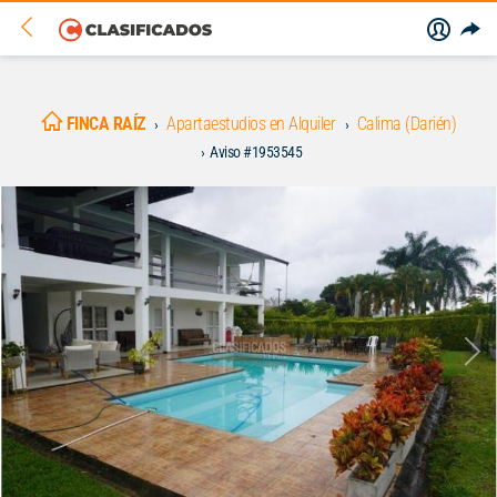
FINCA RAÍZ
Apartaestudios en Alquiler
Calima (Darién)
Aviso #1953545