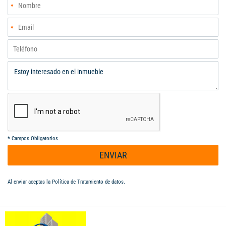
BALCON. PISCINA PEQUEÑA Y GRANDE, ARBOLES FRUTALES
JARDINES PARQUEADERO CON PERGOLA CUBIERTA
ADMINISTRACION 280.000 SE INCLUYE EL AGUA, ENERGIA DE
CELSIA SE PAGA CADA DOS MESES APROX. 300.000=LA ZONA
SOCIAL DEL CONDOMINIO TIENE LAGO, CANCHA DE TENIS,
KIOSCO AMPLIA ZONA VERDE , VIAS INTERNAS EN PIEDRA .
PISOS EN TABLETA.. LLAMENOS 3122760824
*
Campos Obligatorios
ENVIAR
Al enviar aceptas la
Política de Tratamiento de datos
.