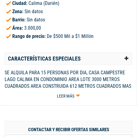
Ciudad:
Calima (Darién)
Zona:
Sin datos
Barrio:
Sin datos
Área:
3.000,00
Rango de precio:
De $500 Mil a $1 Millón
CARACTERÍSTICAS ESPECIALES
SE ALQUILA PARA 15 PERSONAS POR DIA, CASA CAMPESTRE
LAGO CALIMA EN CONDOMINIO AREA LOTE 3000 METROS
CUADRADOS AREA CONSTRUIDA 612 METROS CUADRADOS MAS
120 METROS CONSTRUIDOS DE PISCINA Y PLAYA. CASA DE DOS
LEER MÁS
PLANTAS DISTRIBUIDA ASI: TRES ALCOBAS PARA VISITANTES
DOS PARA PROPIETARIOS Y DE SERVICIOS GENERALES, ALCOBA
PRINCIPAL CON BAÑO COMPARTIDO, UN BAÑO PARA
VISITANTES, BAÑO SOCIALCOCINA INTEGRAL AMPLIA,
SALCOMEDOR, SALA DE TELEVISION , PATIO, SEGUNDO PISO
CONTACTAR Y RECIBIR OFERTAS SIMILARES
CON OTRA SALA DE TV O ESTADERO COMEDOR Y COCINETA,