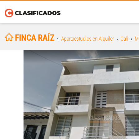
FINCA RAÍZ
Apartaestudios en Alquiler
Cali
M