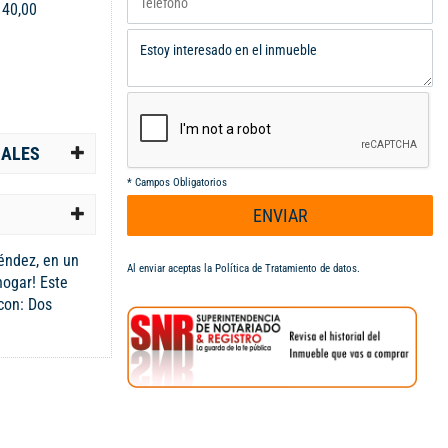
:
40,00
IALES
*
Campos Obligatorios
ENVIAR
éndez, en un
Al enviar aceptas la
Política de Tratamiento de datos
.
hogar! Este
con: Dos
un espacio
la: equipada
raciones
cómoda y
tico y
 para tu