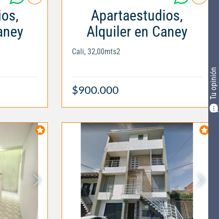
ios,
Apartaestudios,
aney
Alquiler en Caney
Cali, 32,00mts2
Tu opinión
$900.000