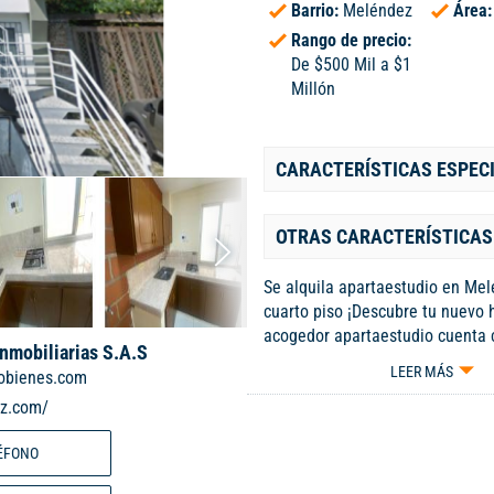
Barrio:
Meléndez
Área
Rango de precio:
De $500 Mil a $1
Millón
CARACTERÍSTICAS ESPEC
OTRAS CARACTERÍSTICAS
Se alquila apartaestudio en Mel
cuarto piso ¡Descubre tu nuevo 
acogedor apartaestudio cuenta 
Inmobiliarias S.A.S
ambientes: un área principal y 
LEER MÁS
obienes.com
adicional versátil. Cocina sencil
iz.com/
con estufa, ideal para tus prepa
culinarias. Alcoba con closet: 
ÉFONO
funcional. Baño con ducha: prác
moderno. Espacio para lavadora: