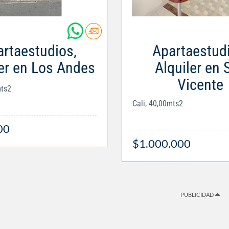
rtaestudios,
Apartaestud
ler en Los Andes
Alquiler en 
Vicente
mts2
Cali, 40,00mts2
00
$1.000.000
PUBLICIDAD