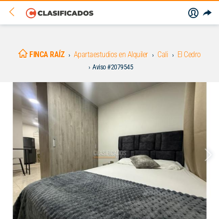
FINCA RAÍZ
Apartaestudios en Alquiler
Cali
El Cedro
Aviso #2079545