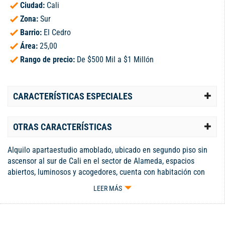
Ciudad:
Cali
Zona:
Sur
Barrio:
El Cedro
Área:
25,00
Rango de precio:
De $500 Mil a $1 Millón
CARACTERÍSTICAS ESPECIALES
OTRAS CARACTERÍSTICAS
Alquilo apartaestudio amoblado, ubicado en segundo piso sin
ascensor al sur de Cali en el sector de Alameda, espacios
abiertos, luminosos y acogedores, cuenta con habitación con
closet, baño y cocineta, servicios públicos incluidos, se permite
LEER MÁS
máximo dos personas por apartaestudio. Cerca de centros
comerciales, vías principales, clínicas, parques, colegios,
universidades, fácil acceso de transporte.