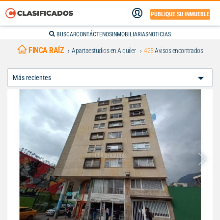
PUBLIQUE SU INMUEBLE
BUSCAR
CONTÁCTENOS
INMOBILIARIAS
NOTICIAS
FINCA RAÍZ
Apartaestudios en Alquiler
425
Avisos encontrados
Ordenar
Por: