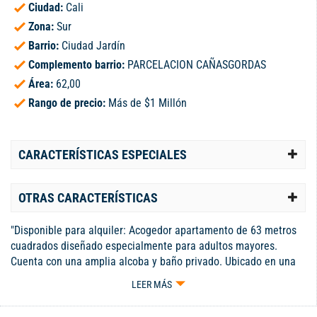
Ciudad:
Cali
Zona:
Sur
Barrio:
Ciudad Jardín
Complemento barrio:
PARCELACION CAÑASGORDAS
Área:
62,00
Rango de precio:
Más de $1 Millón
CARACTERÍSTICAS ESPECIALES
OTRAS CARACTERÍSTICAS
"Disponible para alquiler: Acogedor apartamento de 63 metros
cuadrados diseñado especialmente para adultos mayores.
Cuenta con una amplia alcoba y baño privado. Ubicado en una
propiedad horizontal que funciona como condominio, ofrece una
LEER MÁS
variedad de comodidades como club social, oratorio, piscina
climatizada, sala de cine y sendero en un hermoso humedal.