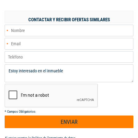
Este apartamento está destinado a personas mayores de 50
años, ya sea parejas o individuales. Además, cuenta con el
apoyo de un auxiliar de enfermería disponible de 6 pm a 6 am
CONTACTAR Y RECIBIR OFERTAS SIMILARES
para asistir en necesidades básicas. También se ofrece servicio
de mucama por un costo adicional, un restaurante que opera de
8 am a 4:30 pm. Por las tardes, se cuenta con la presencia de
una trabajadora social que organiza diversas actividades para
el disfrute y bienestar de los residentes. ¡No pierdas la
oportunidad de vivir en este acogedor apartamento.
*
Campos Obligatorios
ENVIAR