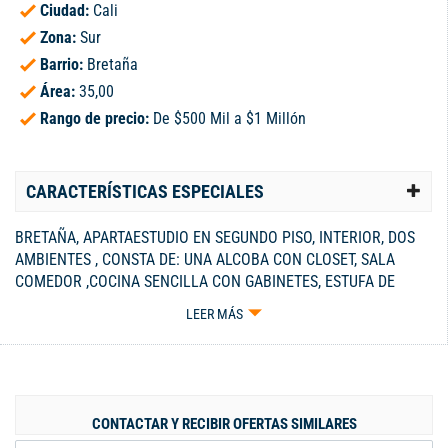
Ciudad:
Cali
Zona:
Sur
Barrio:
Bretaña
Área:
35,00
Rango de precio:
De $500 Mil a $1 Millón
CARACTERÍSTICAS ESPECIALES
BRETAÑA, APARTAESTUDIO EN SEGUNDO PISO, INTERIOR, DOS
AMBIENTES , CONSTA DE: UNA ALCOBA CON CLOSET, SALA
COMEDOR ,COCINA SENCILLA CON GABINETES, ESTUFA DE
MESA, BAÑO CON DIVISION EN ALUMINIO ACRILICO, ZONA DE
LEER MÁS
OFICIOS, MUY CENTRAL, FACILIDAD DE TRANSPORTE. ESTA BIEN
UBICADO , NO TIENE PARQUEADERO, SERVICIOS
INDEPENDIENTES. Código interno: A1461
CONTACTAR Y RECIBIR OFERTAS SIMILARES