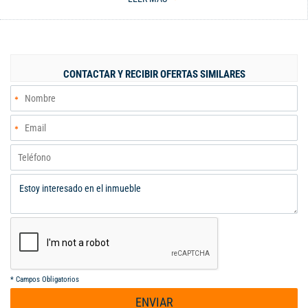
en sótano, cuenta con calentador . El edificio cuenta con
vigilancia privada las 24/7, recepción, zona coworkign, sala de
juntas, mirador, BBQ , gimnasio, jacuzzi, salon social. Cómodas
vias, facil acceso a transporte publico. Ubicado una cuadra de la
avenida circunvalar que le garantiza conexión con norte o sur
CONTACTAR Y RECIBIR OFERTAS SIMILARES
de la ciudad. Cerca a supermercados, universidades, centros
médicos. Ven y conoce tu nuevo hogar Cod 126366 Código
interno: A126366
*
Campos Obligatorios
ENVIAR