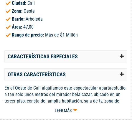
Ciudad:
Cali
Zona:
Oeste
Barrio:
Arboleda
Área:
47,00
Rango de precio:
Más de $1 Millón
CARACTERÍSTICAS ESPECIALES
OTRAS CARACTERÍSTICAS
En el Oeste de Cali alquilamos este espectacular apartaestudio
a tan solo unos metros del mirador belalcazar, ubicado en un
tercer piso, consta de: amplia habitación, sala de tv, zona de
oficios, baño, dispone de parqueadero propio, excelente vista a
LEER MÁS
los cerros.