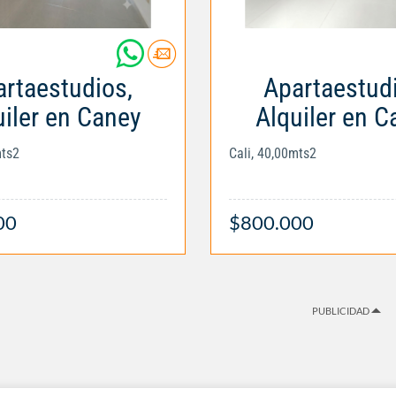
rtaestudios,
Apartaestud
uiler en Caney
Alquiler en C
mts2
Cali, 40,00mts2
00
$800.000
PUBLICIDAD