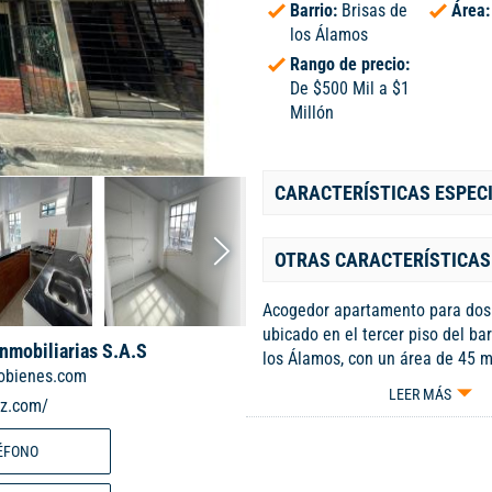
Barrio:
Brisas de
Área
los Álamos
Rango de precio:
De $500 Mil a $1
Millón
CARACTERÍSTICAS ESPEC
OTRAS CARACTERÍSTICAS
Acogedor apartamento para dos
ubicado en el tercer piso del bar
Inmobiliarias S.A.S
los Álamos, con un área de 45 m
obienes.com
perfectamente distribuidos. Cue
LEER MÁS
iz.com/
habitaciones con closet, zona de
funcional, cocina sencilla ideal 
ÉFONO
día, y una sala cómoda para relaj
visitas. Incluye servicios de agu