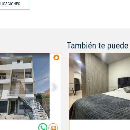
gas. Una excelente opción para
BLICACIONES
buscan un espacio práctico, bie
todas las comodidades necesari
visita y conócelo
También te puede 