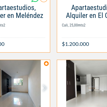
rtaestudios,
Apartaestud
ler en Meléndez
Alquiler en El
mts2
Cali, 25,00mts2
00
$1.200.000