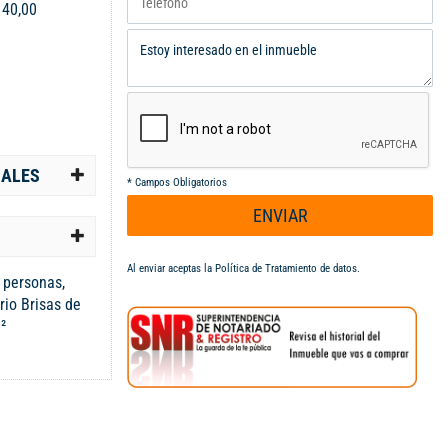
:
40,00
IALES
*
Campos Obligatorios
ENVIAR
Al enviar aceptas la
Política de Tratamiento de datos
.
 personas,
rio Brisas de
²
nta con 2
 oficios
para el día a
arte o recibir
a, energía y