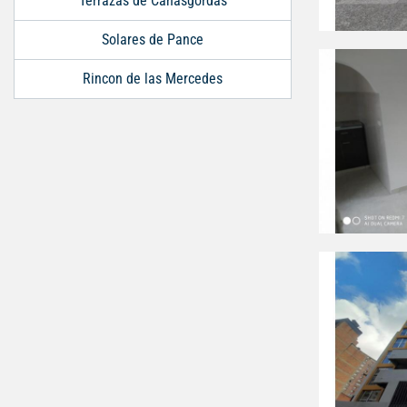
Terrazas de Cañasgordas
Solares de Pance
Rincon de las Mercedes