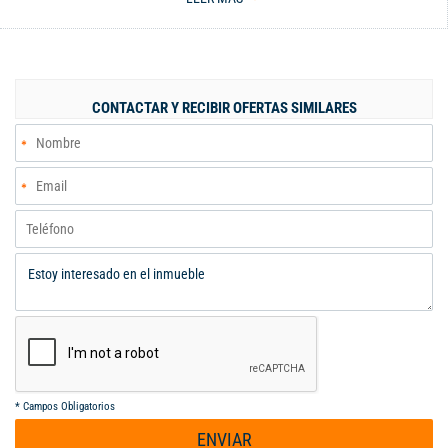
amoblado 1 habitación cómoda 1 baño moderno Terraza privada
Cocina integral equipada Agua caliente Pisos en madera
laminada Excelente iluminación natural El edificio cuenta con:
Ascensor Gimnasio dotado Terraza con zona de BBQ Espacio de
coworking Lavandería comunal Ideal para ejecutivos,
CONTACTAR Y RECIBIR OFERTAS SIMILARES
profesionales o personas que buscan comodidad inmediata en
una de las mejores zonas de la ciudad. Vive con estilo, confort y
todo a tu alcance. ¡Contáctanos y agenda tu visita! Código
interno: A124548
*
Campos Obligatorios
ENVIAR