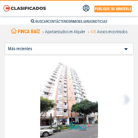
PUBLIQUE SU INMUEBLE
BUSCAR
CONTÁCTENOS
INMOBILIARIAS
NOTICIAS
FINCA RAÍZ
Apartaestudios en Alquiler
426
Avisos encontrados
Ordenar
Por: