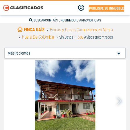
PUBLIQUE SU INMUEBLE
BUSCAR
CONTÁCTENOS
INMOBILIARIAS
NOTICIAS
FINCA RAÍZ
Fincas y Casas Campestres en Venta
Fuera De Colombia
Sin Datos
505
Avisos encontrados
Ordenar
Por: