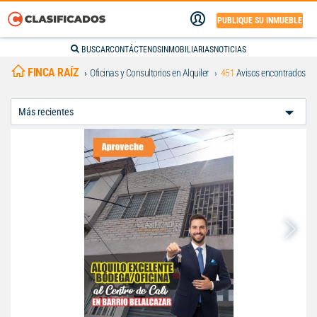
PUBLIQUE SU INMUEBLE
BUSCAR
CONTÁCTENOS
INMOBILIARIAS
NOTICIAS
FINCA RAÍZ
Oficinas y Consultorios en Alquiler
451
Avisos encontrados
Ordenar
Por: