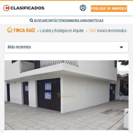
PUBLIQUE SU INMUEBLE
BUSCAR
CONTÁCTENOS
INMOBILIARIAS
NOTICIAS
FINCA RAÍZ
Locales y Bodegas en Alquiler
1562
Avisos encontrados
Ordenar
Por: