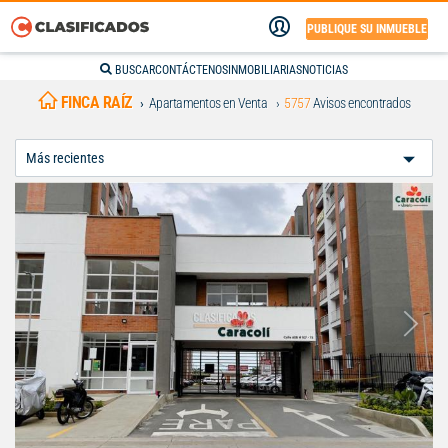
PUBLIQUE SU INMUEBLE
BUSCAR
CONTÁCTENOS
INMOBILIARIAS
NOTICIAS
FINCA RAÍZ
Apartamentos en Venta
5757
Avisos encontrados
Ordenar
Por: