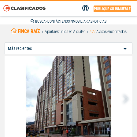
PUBLIQUE SU INMUEBLE
BUSCAR
CONTÁCTENOS
INMOBILIARIAS
NOTICIAS
FINCA RAÍZ
Apartaestudios en Alquiler
422
Avisos encontrados
Ordenar
Por: